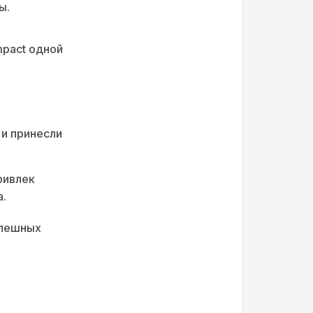
ы.
mpact одной
 и принесли
ривлек
а.
спешных