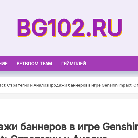
BG102.RU
НИЕ
BETBOOM TEAM
ГЕЙМПЛЕЙ
act: Стратегии и Анализ
Продажи баннеров в игре Genshin Impact: С
жи баннеров в игре Genshi