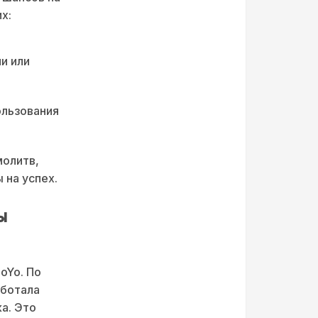
х:
и или
ользования
молитв,
 на успех.
ы
oYo. По
аботала
а. Это