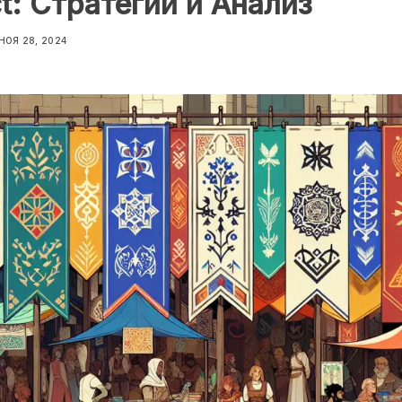
t: Стратегии и Анализ
НОЯ 28, 2024