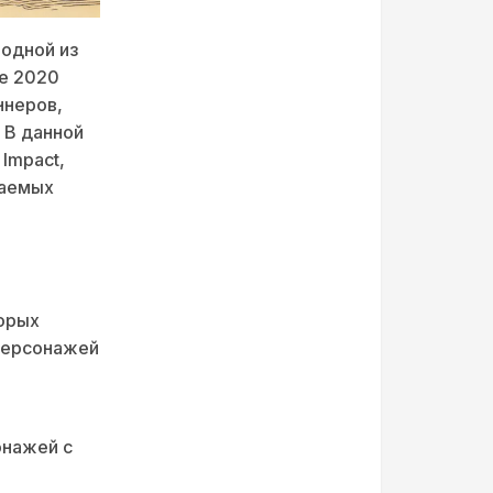
 одной из
ре 2020
ннеров,
 В данной
Impact,
лаемых
торых
 персонажей
онажей с