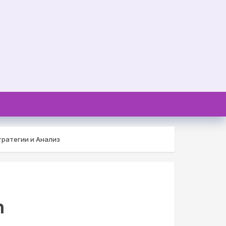
тратегии и Анализ
n