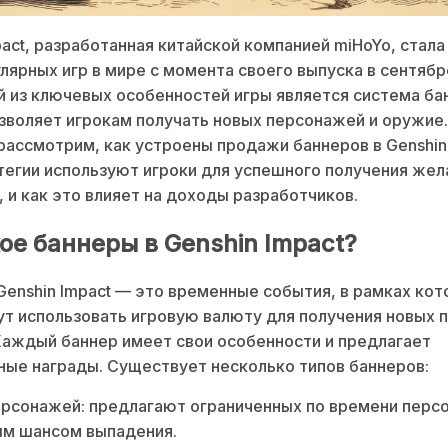
pact, разработанная китайской компанией miHoYo, стала
лярных игр в мире с момента своего выпуска в сентяб
й из ключевых особенностей игры является система ба
зволяет игрокам получать новых персонажей и оружие.
рассмотрим, как устроены продажи баннеров в Genshin 
тегии используют игроки для успешного получения же
 и как это влияет на доходы разработчиков.
ое баннеры в Genshin Impact?
Genshin Impact — это временные события, в рамках ко
ут использовать игровую валюту для получения новых
Каждый баннер имеет свои особенности и предлагает
ые награды. Существует несколько типов баннеров:
рсонажей: предлагают ограниченных по времени перс
м шансом выпадения.